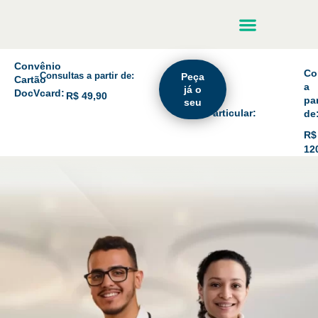
Agende agora
Fale conosco
Convênio
Co
Consultas a partir de:
Peça
Cartão
a
já o
DocVcard:
R$ 49,90
par
seu
Particular:
de
R$
12