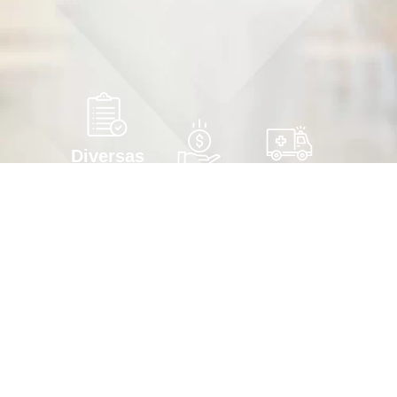
Diversas
especialidades
Valores
Vamos até
Possuímos
acessíveis
você
consultas
Saúde que
Além de
clínicas,
cabe no seu
nossa
diversas
bolso. É assim
estrutura
especialidades
que
física, você
médicas e
praticamos
pode contar
não-médicas,
por aqui para
com a gente
além de
a saúde
para irmos até
exames
chegar até
o conforto da
laboratoriais e
você!
sua casa com
de imagem,
a mesma