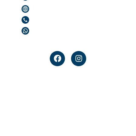
www.docvida.com.br
(81) 4042-6585
(81) 99121-3787 (WhatsApp)
Siga nossas redes sociais
Copyright © 2024 – Docvida –
Desenvolvido
Implementação:
Todos os direitos reservados
por: Mediclique
Caio Menezes
Marketing